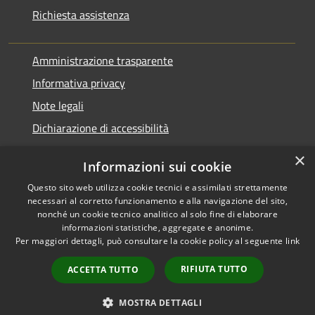
Richiesta assistenza
Amministrazione trasparente
Informativa privacy
Note legali
Dichiarazione di accessibilità
×
Informazioni sui cookie
Questo sito web utilizza cookie tecnici e assimilati strettamente
RSS
Agire per la cittadinanza
necessari al corretto funzionamento e alla navigazione del sito,
Accessibilità
digitale
nonché un cookie tecnico analitico al solo fine di elaborare
informazioni statistiche, aggregate e anonime.
Privacy
Per maggiori dettagli, può consultare la cookie policy al seguente
link
Cookie
Mappa del sito
RIFIUTA TUTTO
ACCETTA TUTTO
MOSTRA DETTAGLI