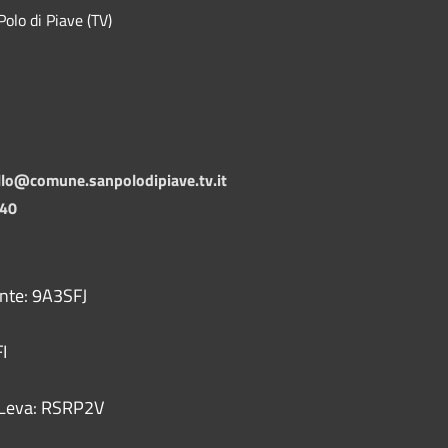
lo di Piave (TV)
llo@comune.sanpolodipiave.tv.it
140
ente: 9A3SFJ
I
 - Leva: RSRP2V