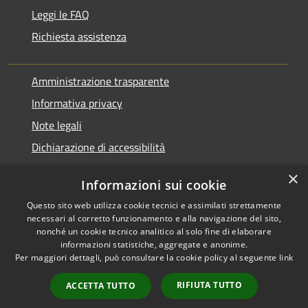
Leggi le FAQ
Richiesta assistenza
Amministrazione trasparente
Informativa privacy
Note legali
Dichiarazione di accessibilità
×
Informazioni sui cookie
Questo sito web utilizza cookie tecnici e assimilati strettamente
RSS
Agire per la cittadinanza
necessari al corretto funzionamento e alla navigazione del sito,
Accessibilità
digitale
nonché un cookie tecnico analitico al solo fine di elaborare
informazioni statistiche, aggregate e anonime.
Privacy
Per maggiori dettagli, può consultare la cookie policy al seguente
link
Cookie
Mappa del sito
RIFIUTA TUTTO
ACCETTA TUTTO