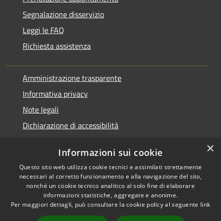
Segnalazione disservizio
Leggi le FAQ
Richiesta assistenza
Amministrazione trasparente
Informativa privacy
Note legali
Dichiarazione di accessibilità
×
Informazioni sui cookie
Questo sito web utilizza cookie tecnici e assimilati strettamente
RSS
Agire per la cittadinanza
necessari al corretto funzionamento e alla navigazione del sito,
Accessibilità
digitale
nonché un cookie tecnico analitico al solo fine di elaborare
informazioni statistiche, aggregate e anonime.
Privacy
Per maggiori dettagli, può consultare la cookie policy al seguente
link
Cookie