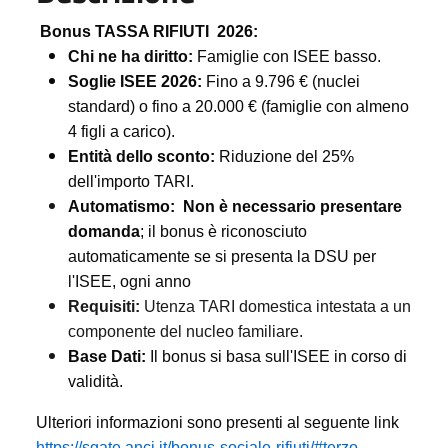
Bonus TASSA RIFIUTI 2026:
Chi ne ha diritto:
Famiglie con ISEE basso.
Soglie ISEE 2026:
Fino a 9.796 € (nuclei
standard) o fino a 20.000 € (famiglie con almeno
4 figli a carico).
Entità dello sconto:
Riduzione del 25%
dell'importo TARI.
Automatismo:
Non è necessario presentare
domanda
; il bonus è riconosciuto
automaticamente se si presenta la DSU per
l'ISEE, ogni anno
Requisiti:
Utenza TARI domestica intestata a un
componente del nucleo familiare.
Base Dati:
Il bonus si basa sull'ISEE in corso di
validità.
Ulteriori informazioni sono presenti al seguente link
https://sgate.anci.it/bonus-sociale-rifiuti/#terzo