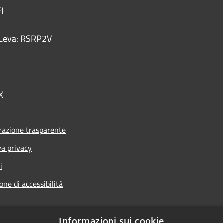
I
 - Leva: RSRP2V
X
azione trasparente
va privacy
i
one di accessibilità
Informazioni sui cookie