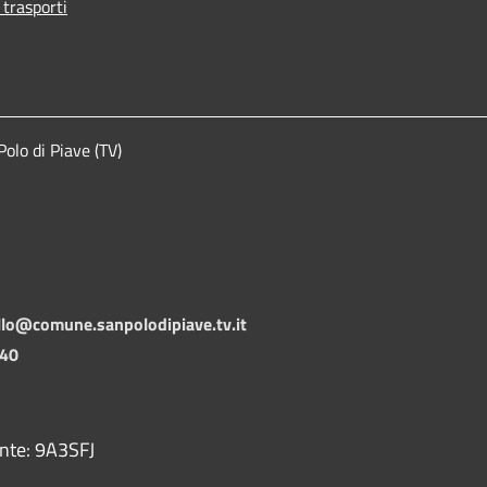
 trasporti
lo di Piave (TV)
llo@comune.sanpolodipiave.tv.it
140
ente: 9A3SFJ