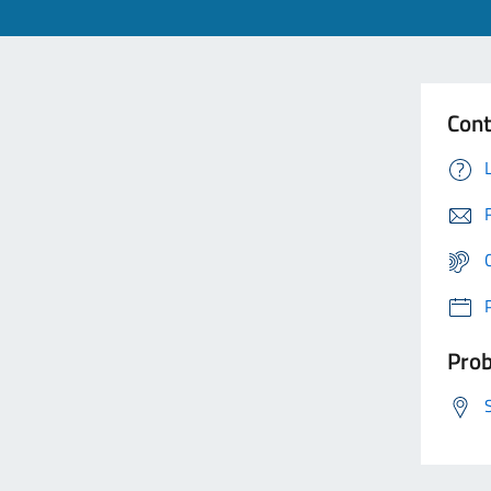
Cont
Prob