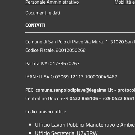
Personale Amministrativo
Mobilità e
Documenti e dati
CONTATTI
Comune di San Polo di Piave Via Mura, 1 31020 San Po
Codice Fiscale: 80012050268
Partita IVA: 01733670267
IBAN : IT 54 Q 03069 12117 100000046467
PEC:
comune.sanpolodipiave@legalmail.it -
protoco
Centralino Unico:+39
0422 855106 - +39 0422 855
Codici univoci uffici:
Ufficio Lavori Pubblici Manutentivo e Ambi
Ufficio Segreteria: U7V3RW