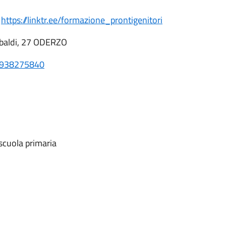
k
https://linktr.ee/formazione_prontigenitori
ribaldi, 27 ODERZO
938275840
 scuola primaria