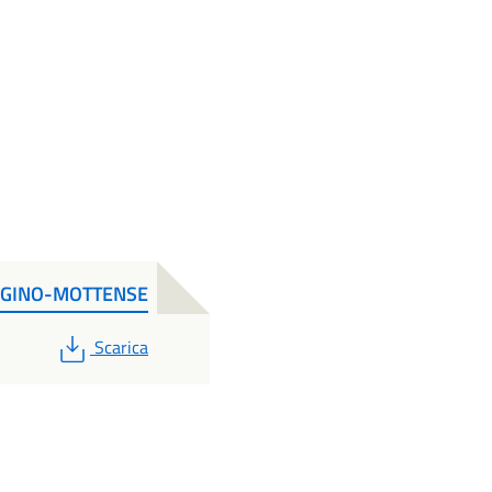
TERGINO-MOTTENSE
PDF
Scarica