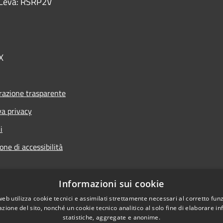
 - Leva: RSRP2V
X
azione trasparente
va privacy
i
one di accessibilità
Informazioni sui cookie
web utilizza cookie tecnici e assimilati strettamente necessari al corretto fu
l sito
azione del sito, nonché un cookie tecnico analitico al solo fine di elaborare i
statistiche, aggregate e anonime.