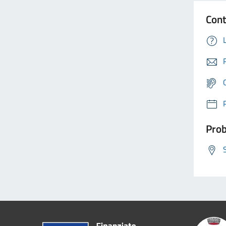
Cont
Prob