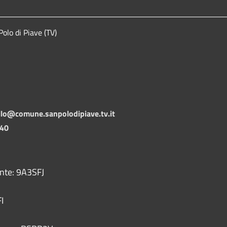
lo di Piave (TV)
llo@comune.sanpolodipiave.tv.it
140
ente: 9A3SFJ
I