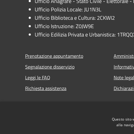
Ufficio Anagrafe - Stato Civile - Elettorale
Ufficio Polizia Locale: JU1N3L
Ufficio Biblioteca e Cultura: 2CKWI2
Ufficio Istruzione: Z0JW9E
Ufficio Edilizia Privata e Urbanistica: 1TRQQ
Prenotazione appuntamento
Amministr
Segnalazione disservizio
Informati
Leggi le FAQ
Note legal
Richiesta assistenza
Dichiarazi
Questo sito 
RSS
Accessibilità
Privacy
Cookie
Mappa de
alla navig