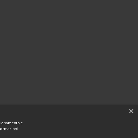
×
nzionamento e
Agire per la cittadinanza digitale
nformazioni