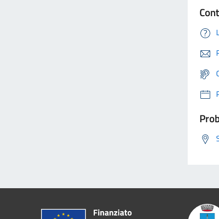
Cont
Prob