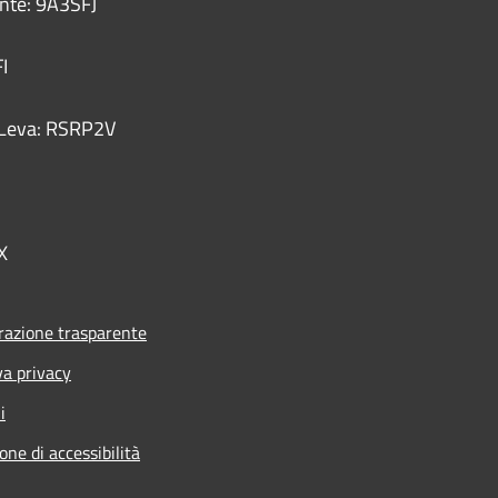
ente: 9A3SFJ
I
 - Leva: RSRP2V
X
azione trasparente
va privacy
i
one di accessibilità