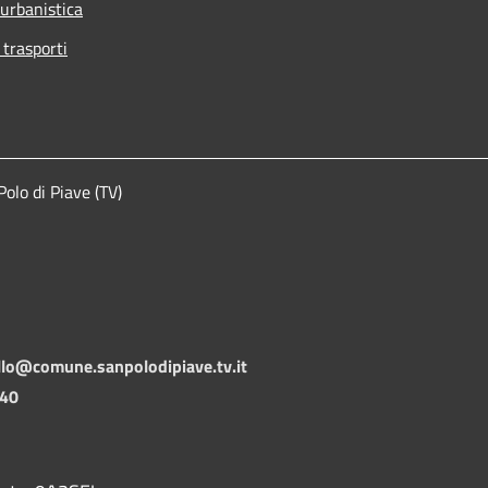
 urbanistica
 trasporti
lo di Piave (TV)
llo@comune.sanpolodipiave.tv.it
140