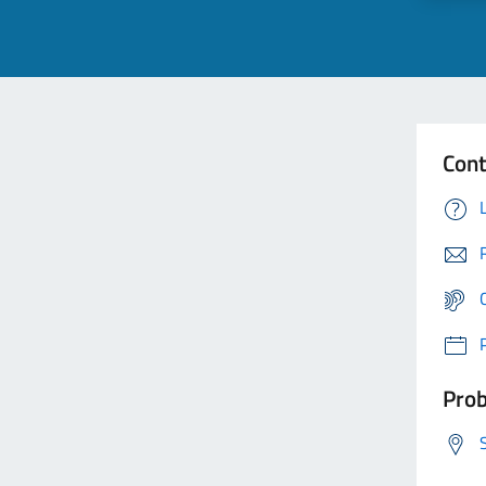
Cont
Prob