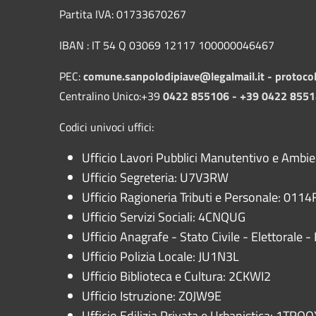
Partita IVA: 01733670267
IBAN : IT 54 Q 03069 12117 100000046467
PEC:
comune.sanpolodipiave@legalmail.it -
protoco
Centralino Unico:+39
0422 855106 - +39 0422 855
Codici univoci uffici:
Ufficio Lavori Pubblici Manutentivo e Ambi
Ufficio Segreteria: U7V3RW
Ufficio Ragioneria Tributi e Personale: 0114F
Ufficio Servizi Sociali: 4CNQUG
Ufficio Anagrafe - Stato Civile - Elettorale
Ufficio Polizia Locale: JU1N3L
Ufficio Biblioteca e Cultura: 2CKWI2
Ufficio Istruzione: Z0JW9E
Ufficio Edilizia Privata e Urbanistica: 1TRQQ