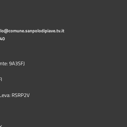
llo@comune.sanpolodipiave.tv.it
140
ente: 9A3SFJ
I
 - Leva: RSRP2V
X