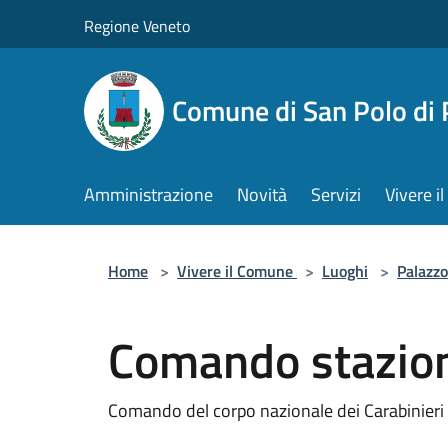
Salta al contenuto principale
Regione Veneto
Comune di San Polo di 
Amministrazione
Novità
Servizi
Vivere 
Home
>
Vivere il Comune
>
Luoghi
>
Palazzo
Comando stazione
Comando del corpo nazionale dei Carabinieri