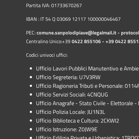
Partita IVA: 01733670267
IBAN : IT 54 Q 03069 12117 100000046467
PEC:
comune.sanpolodipiave@legalmail.it -
protoco
Centralino Unico:+39
0422 855106 - +39 0422 855
Codici univoci uffici:
Ufficio Lavori Pubblici Manutentivo e Ambi
Ufficio Segreteria: U7V3RW
Ufficio Ragioneria Tributi e Personale: 0114F
Ufficio Servizi Sociali: 4CNQUG
Ufficio Anagrafe - Stato Civile - Elettorale
Ufficio Polizia Locale: JU1N3L
Ufficio Biblioteca e Cultura: 2CKWI2
Ufficio Istruzione: Z0JW9E
Ufficio Edilizia Privata e Urbanistica: 1TRQQ