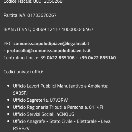
Codice Fiscale: 80012050268
Partita IVA: 01733670267
IBAN : IT 54 Q 03069 12117 100000046467
PEC:
comune.sanpolodipiave@legalmail.it
-
protocollo@comune.sanpolodipiave.tv.it
Centralino Unico:+39
0422 855106 - +39 0422 855140
Codici univoci uffici:
Ufficio Lavori Pubblici Manutentivo e Ambiente:
9A3SFJ
Ufficio Segreteria: U7V3RW
Ufficio Ragioneria Tributi e Personale: 0114FI
Ufficio Servizi Sociali: 4CNQUG
Ufficio Anagrafe - Stato Civile - Elettorale - Leva:
RSRP2V