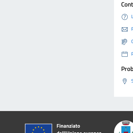
Cont
Prob