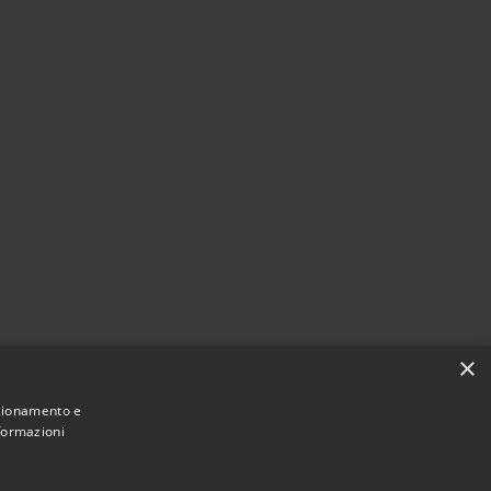
×
nzionamento e
Agire per la cittadinanza digitale
nformazioni