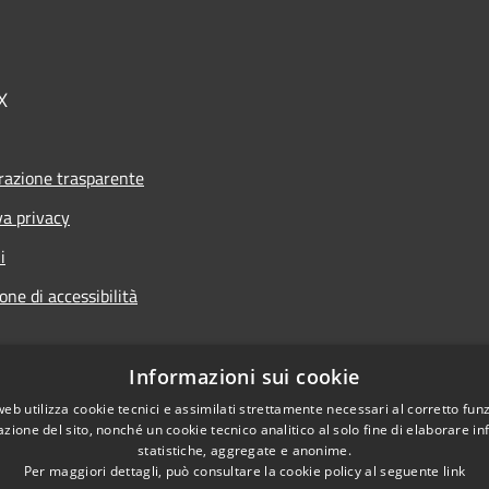
X
azione trasparente
va privacy
i
one di accessibilità
Informazioni sui cookie
web utilizza cookie tecnici e assimilati strettamente necessari al corretto fu
l sito
azione del sito, nonché un cookie tecnico analitico al solo fine di elaborare i
statistiche, aggregate e anonime.
Per maggiori dettagli, può consultare la cookie policy al seguente
link