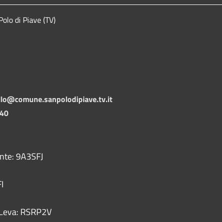
lo di Piave (TV)
llo@comune.sanpolodipiave.tv.it
140
ente: 9A3SFJ
I
 - Leva: RSRP2V