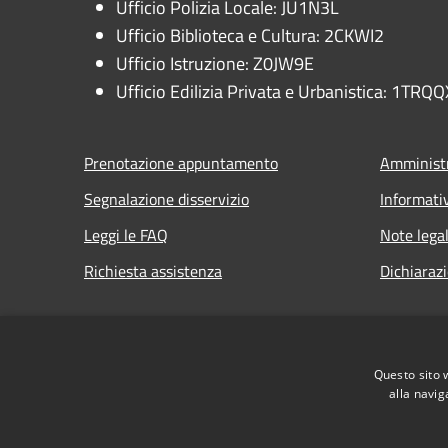
Ufficio Polizia Locale: JU1N3L
Ufficio Biblioteca e Cultura: 2CKWI2
Ufficio Istruzione: Z0JW9E
Ufficio Edilizia Privata e Urbanistica: 1TRQQ
Prenotazione appuntamento
Amministr
Segnalazione disservizio
Informati
Leggi le FAQ
Note legal
Richiesta assistenza
Dichiarazi
Questo sito 
RSS
Accessibilità
Privacy
Cookie
Mappa de
alla navig