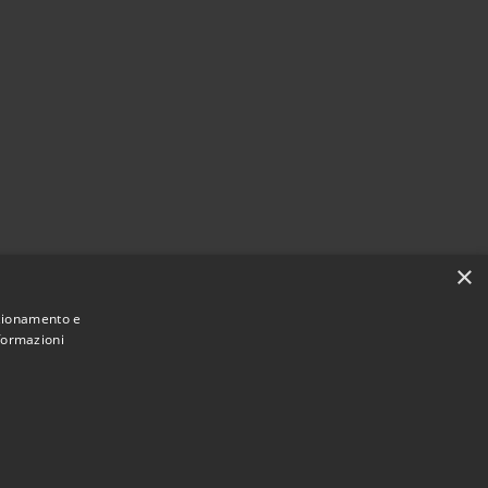
×
nzionamento e
Agire per la cittadinanza digitale
nformazioni