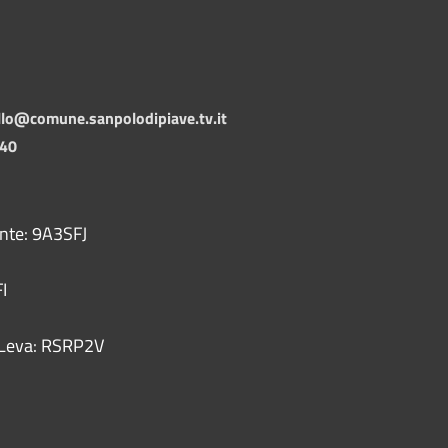
llo@comune.sanpolodipiave.tv.it
140
ente: 9A3SFJ
I
 - Leva: RSRP2V