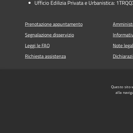
Ufficio Edilizia Privata e Urbanistica: 1TRQQ
Prenotazione appuntamento
Amministr
Segnalazione disservizio
Informati
Leggi le FAQ
Note legal
Richiesta assistenza
Dichiarazi
Questo sito 
RSS
Accessibilità
Privacy
Cookie
Mappa de
alla navig