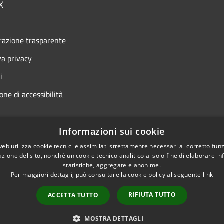
X
azione trasparente
va privacy
i
one di accessibilità
Informazioni sui cookie
web utilizza cookie tecnici e assimilati strettamente necessari al corretto fu
l sito
azione del sito, nonché un cookie tecnico analitico al solo fine di elaborare i
statistiche, aggregate e anonime.
Per maggiori dettagli, può consultare la cookie policy al seguente
link
RIFIUTA TUTTO
ACCETTA TUTTO
MOSTRA DETTAGLI