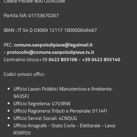
Codice Fiscale: 80012050268
Partita IVA: 01733670267
IBAN : IT 54 Q 03069 12117 100000046467
PEC:
comune.sanpolodipiave@legalmail.it
-
protocollo@comune.sanpolodipiave.tv.it
Centralino Unico:+39
0422 855106 - +39 0422 855140
Codici univoci uffici:
Ufficio Lavori Pubblici Manutentivo e Ambiente:
9A3SFJ
Ufficio Segreteria: U7V3RW
Ufficio Ragioneria Tributi e Personale: 0114FI
Ufficio Servizi Sociali: 4CNQUG
Ufficio Anagrafe - Stato Civile - Elettorale - Leva:
RSRP2V