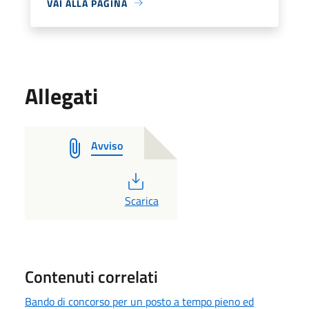
VAI ALLA PAGINA
Allegati
Avviso
PDF
Scarica
Contenuti correlati
Bando di concorso per un posto a tempo pieno ed