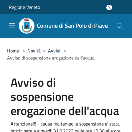
Salta al contenuto principale
Regione Veneto
Comune di San Polo di Piave
Home
>
Novità
>
Avvisi
>
Avviso di sospensione erogazione dell'acqua
Avviso di
sospensione
erogazione dell'acqua
Attenzione!!! - causa maltempo la sospensione e' stata
posticipata a giovedi' 31.8.2023 dalle ore 13.30 alle ore