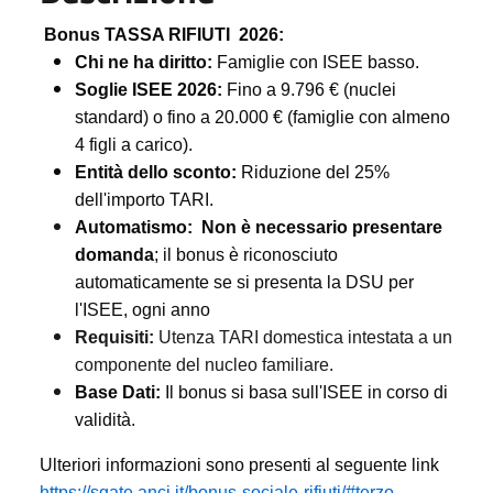
Bonus TASSA RIFIUTI 2026:
Chi ne ha diritto:
Famiglie con ISEE basso.
Soglie ISEE 2026:
Fino a 9.796 € (nuclei
standard) o fino a 20.000 € (famiglie con almeno
4 figli a carico).
Entità dello sconto:
Riduzione del 25%
dell'importo TARI.
Automatismo:
Non è necessario presentare
domanda
; il bonus è riconosciuto
automaticamente se si presenta la DSU per
l'ISEE, ogni anno
Requisiti:
Utenza TARI domestica intestata a un
componente del nucleo familiare.
Base Dati:
Il bonus si basa sull'ISEE in corso di
validità.
Ulteriori informazioni sono presenti al seguente link
https://sgate.anci.it/bonus-sociale-rifiuti/#terzo