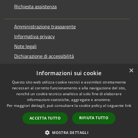
Richiesta assistenza
Amministrazione trasparente
Informativa privacy
Note legali
Dichiarazione di accessibilità
×
Informazioni sui cookie
Questo sito web utilizza cookie tecnici e assimilati strettamente
RSS
Agire per la cittadinanza
necessari al corretto funzionamento e alla navigazione del sito,
Accessibilità
digitale
nonché un cookie tecnico analitico al solo fine di elaborare
informazioni statistiche, aggregate e anonime.
Privacy
Per maggiori dettagli, può consultare la cookie policy al seguente
link
Cookie
Mappa del sito
RIFIUTA TUTTO
ACCETTA TUTTO
MOSTRA DETTAGLI