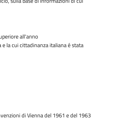
icio, sulla base di informazioni di cui
uperiore all'anno
ia e la cui cittadinanza italiana é stata
 Convenzioni di Vienna del 1961 e del 1963