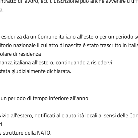
ontratto di lavoro, ecc.). L’iscrizione può anche avvenire d’uff
a.
ia residenza da un Comune italiano all'estero per un periodo s
ritorio nazionale il cui atto di nascita è stato trascritto in Ital
olare di residenza
anza italiana all'estero, continuando a risiedervi
è stata giudizialmente dichiarata.
r un periodo di tempo inferiore all'anno
vizio all'estero, notificati alle autorità locali ai sensi delle
i
 le strutture della NATO.