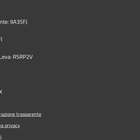
ente: 9A3SFJ
I
 - Leva: RSRP2V
X
azione trasparente
va privacy
i