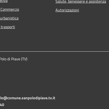
ativa
Salute, benessere e assistenza
e Commercio
Autorizzazioni
 urbanistica
 trasporti
lo di Piave (TV)
llo@comune.sanpolodipiave.tv.it
140