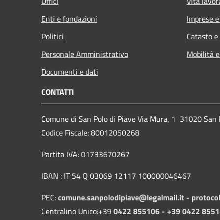
Uffici
Vita lavor
Enti e fondazioni
Imprese 
Politici
Catasto e
Personale Amministrativo
Mobilità e
Documenti e dati
CONTATTI
Comune di San Polo di Piave Via Mura, 1 31020 San Po
Codice Fiscale: 80012050268
Partita IVA: 01733670267
IBAN : IT 54 Q 03069 12117 100000046467
PEC:
comune.sanpolodipiave@legalmail.it -
protoco
Centralino Unico:+39
0422 855106 - +39 0422 855