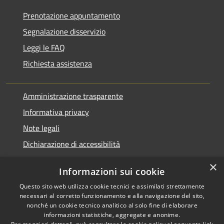
Prenotazione appuntamento
Segnalazione disservizio
Leggi le FAQ
Richiesta assistenza
Amministrazione trasparente
Informativa privacy
Note legali
Dichiarazione di accessibilità
×
Informazioni sui cookie
Questo sito web utilizza cookie tecnici e assimilati strettamente
RSS
Agire per la cittadinanza
necessari al corretto funzionamento e alla navigazione del sito,
Accessibilità
digitale
nonché un cookie tecnico analitico al solo fine di elaborare
informazioni statistiche, aggregate e anonime.
Privacy