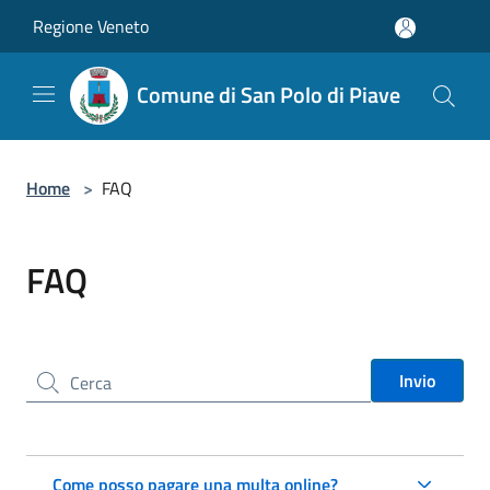
Salta al contenuto principale
Regione Veneto
Comune di San Polo di Piave
Home
>
FAQ
FAQ
Cerca nel sito
Invio
Come posso pagare una multa online?