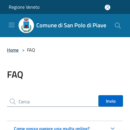
Salta al contenuto principale
Regione Veneto
Comune di San Polo di Piave
Home
>
FAQ
FAQ
Cerca nel sito
Invio
Come posso pagare una multa online?